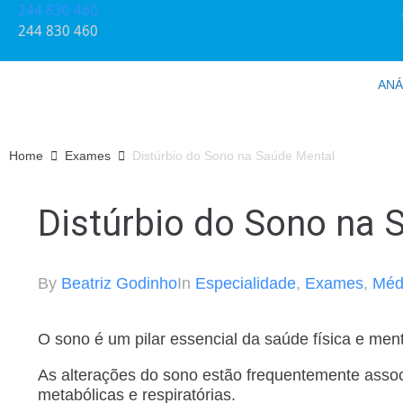
244 830 460​
244 830 460​
ANÁ
Home
Exames
Distúrbio do Sono na Saúde Mental
Distúrbio do Sono na 
By
Beatriz Godinho
In
Especialidade
,
Exames
,
Méd
O sono é um pilar essencial da saúde física e ment
As alterações do sono estão frequentemente assoc
metabólicas e respiratórias.