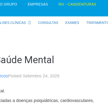
O GRUPO
EMPRESAS
RH – CANDIDATURAS
LISES CLÍNICAS
CONSULTAS
EXAMES
TRATAMENT
Saúde Mental
icos
Posted
Setembro 24, 2025
al.
iadas a doenças psiquiátricas, cardiovasculares,