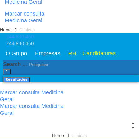
Medicina Geral
Marcar consulta
Medicina Geral
Home
Clínicas
244 830 460​
244 830 460​
O Grupo
Empresas
RH – Candidaturas
Search ...
Resultados
Marcar consulta Medicina
Geral
Marcar consulta Medicina
Geral
Home
Clínicas