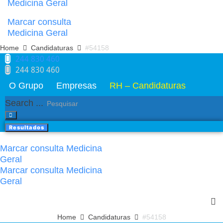
Medicina Geral
Marcar consulta
Medicina Geral
Home
Candidaturas
#54158
244 830 460​
244 830 460​
O Grupo
Empresas
RH – Candidaturas
Search ...
Resultados
Marcar consulta Medicina
Geral
Marcar consulta Medicina
Geral
Home
Candidaturas
#54158