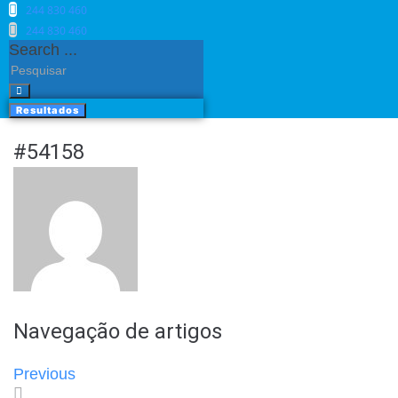
244 830 460​
244 830 460​
Search ...
Resultados
#54158
Navegação de artigos
Previous