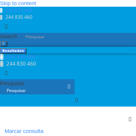
Skip to content
244 830 460​
244 830 460​
Search ...
Resultados
244 830 460​
244 830 460​
Pesquisar
Marcar consulta