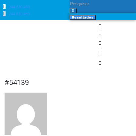
244 830 460​
244 830 460​
Resultados
#54139