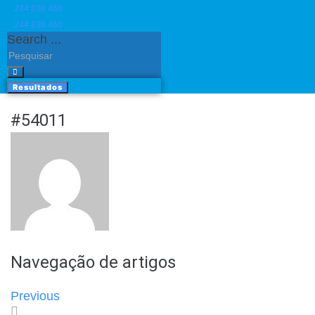
244 830 460​
244 830 460​
Search ...
Resultados
#54011
Navegação de artigos
Previous