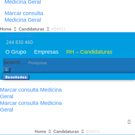
Medicina Geral
Marcar consulta
Medicina Geral
Home
Candidaturas
#54011
244 830 460​
244 830 460​
O Grupo
Empresas
RH – Candidaturas
Search ...
Resultados
Marcar consulta Medicina
Geral
Marcar consulta Medicina
Geral
Home
Candidaturas
#54011