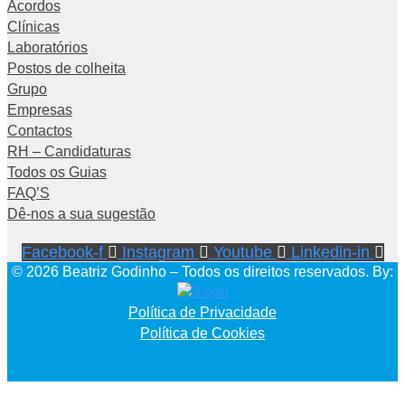
Acordos
Clínicas
Laboratórios
Postos de colheita
Grupo
Empresas
Contactos
RH – Candidaturas
Todos os Guias
FAQ’S
Dê-nos a sua sugestão
Facebook-f
Instagram
Youtube
Linkedin-in
© 2026 Beatriz Godinho – Todos os direitos reservados. By:
Política de Privacidade
Política de Cookies