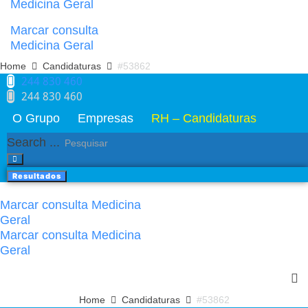
Medicina Geral
Marcar consulta
Medicina Geral
Home
Candidaturas
#53862
244 830 460​
244 830 460​
O Grupo
Empresas
RH – Candidaturas
Search ...
Resultados
Marcar consulta Medicina
Geral
Marcar consulta Medicina
Geral
Home
Candidaturas
#53862