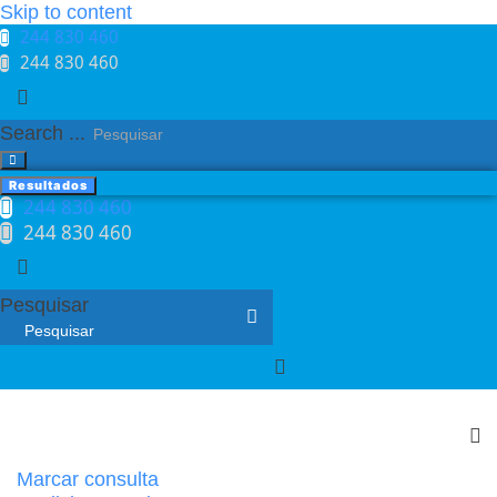
Skip to content
244 830 460​
244 830 460​
Search ...
Resultados
244 830 460​
244 830 460​
Pesquisar
Marcar consulta