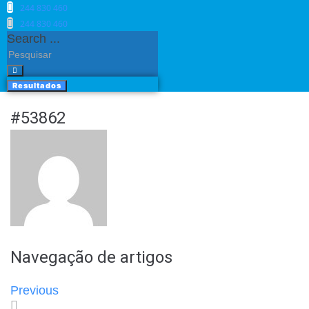
244 830 460​
244 830 460​
Search ...
Resultados
#53862
Navegação de artigos
Previous