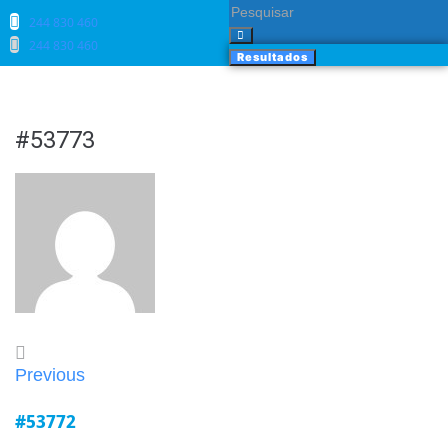
244 830 460​
244 830 460​
Resultados
#53773
Previous
#53772