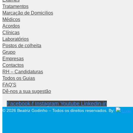
Tratamentos
Marcação de Domicilios
Médicos
Acordos
Clínicas
Laboratórios
Postos de colheita
Grupo
Empresas
Contactos
RH – Candidaturas
Todos os Guias
FAQ’S
Dê-nos a sua sugestão
Facebook-f
Instagram
Youtube
Linkedin-in
© 2026 Beatriz Godinho – Todos os direitos reservados. By: