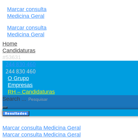
Marcar consulta
Medicina Geral
Marcar consulta
Medicina Geral
Home
Candidaturas
#53631
244 830 460​
244 830 460​
O Grupo
Empresas
RH – Candidaturas
Search ...
Resultados
Marcar consulta Medicina Geral
Marcar consulta Medicina Geral