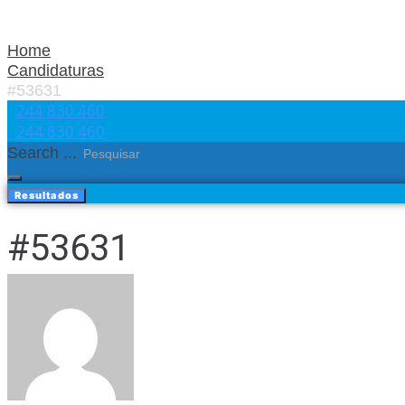
Home
Candidaturas
#53631
244 830 460​
244 830 460​
Search ...
Resultados
#53631