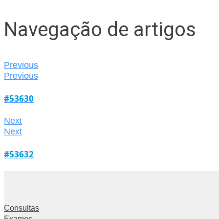
Navegação de artigos
Previous
Previous
#53630
Next
Next
#53632
Consultas
Exames