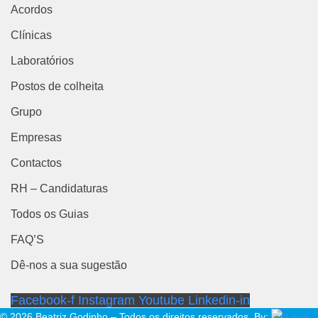
Acordos
Clínicas
Laboratórios
Postos de colheita
Grupo
Empresas
Contactos
RH – Candidaturas
Todos os Guias
FAQ’S
Dê-nos a sua sugestão
Facebook-f
Instagram
Youtube
Linkedin-in
© 2026 Beatriz Godinho – Todos os direitos reservados. By: