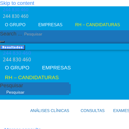
Skip to content
244 830 460​
244 830 460​
O GRUPO
EMPRESAS
RH – CANDIDATURAS
Search ...
Resultados
244 830 460​
244 830 460​
O GRUPO
EMPRESAS
RH – CANDIDATURAS
Pesquisar
ANÁLISES CLÍNICAS
CONSULTAS
EXAME