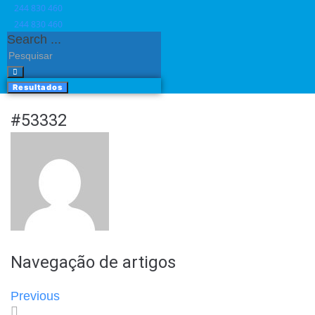
244 830 460​
244 830 460​
Search ...
Resultados
#53332
Navegação de artigos
Previous