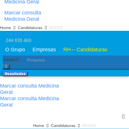
Medicina Geral
Marcar consulta
Medicina Geral
Home
Candidaturas
#53332
244 830 460​
244 830 460​
O Grupo
Empresas
RH – Candidaturas
Search ...
Resultados
Marcar consulta Medicina
Geral
Marcar consulta Medicina
Geral
Home
Candidaturas
#53332