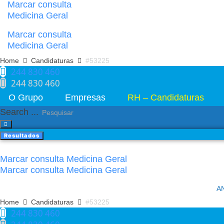
Marcar consulta
Medicina Geral
Marcar consulta
Medicina Geral
Home
Candidaturas
#53225
244 830 460​
244 830 460​
O Grupo
Empresas
RH – Candidaturas
Search ...
Resultados
Marcar consulta Medicina Geral
Marcar consulta Medicina Geral
A
Home
Candidaturas
#53225
244 830 460​