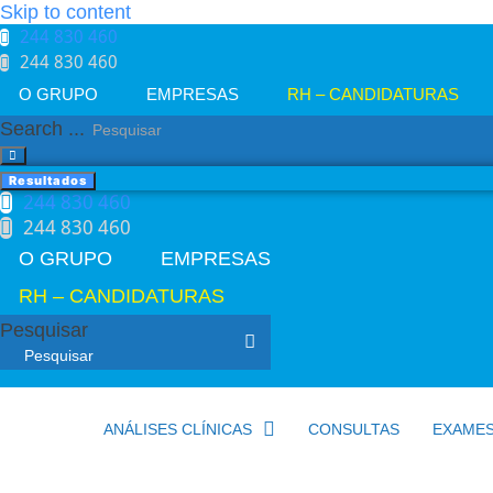
Skip to content
244 830 460​
244 830 460​
O GRUPO
EMPRESAS
RH – CANDIDATURAS
Search ...
Resultados
244 830 460​
244 830 460​
O GRUPO
EMPRESAS
RH – CANDIDATURAS
Pesquisar
ANÁLISES CLÍNICAS
CONSULTAS
EXAME