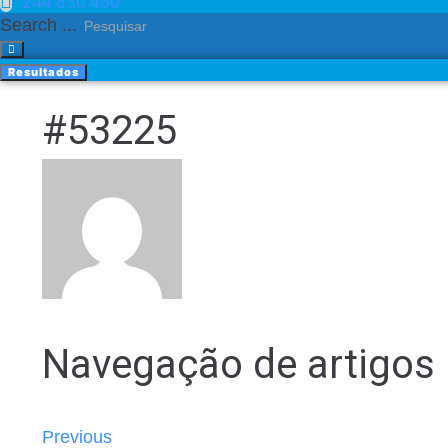
244 830 460​
Search ...
Resultados
#53225
Navegação de artigos
Previous