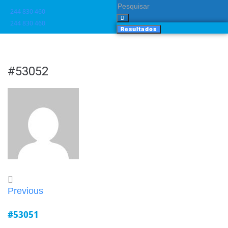
244 830 460​
244 830 460​
Resultados
#53052
Previous
#53051