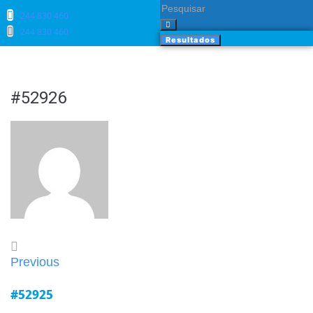
244 830 460​
244 830 460​
Resultados
#52926
Previous
#52925