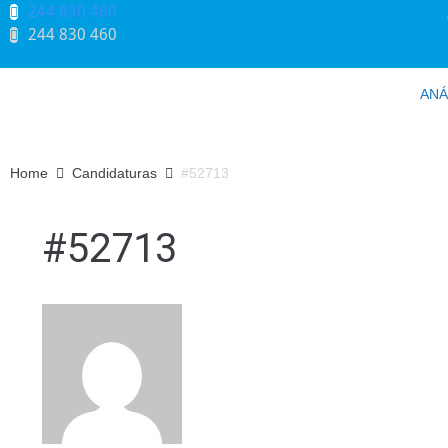
244 830 460​
244 830 460​
ANÁ
Home
Candidaturas
#52713
#52713