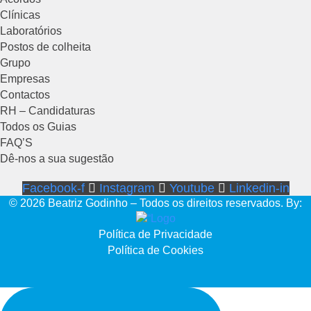
Clínicas
Laboratórios
Postos de colheita
Grupo
Empresas
Contactos
RH – Candidaturas
Todos os Guias
FAQ’S
Dê-nos a sua sugestão
Facebook-f
Instagram
Youtube
Linkedin-in
© 2026 Beatriz Godinho – Todos os direitos reservados. By:
Política de Privacidade
Política de Cookies