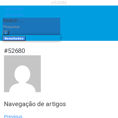
#52680
244 830 460​
244 830 460​
Search ...
Resultados
#52680
Navegação de artigos
Previous