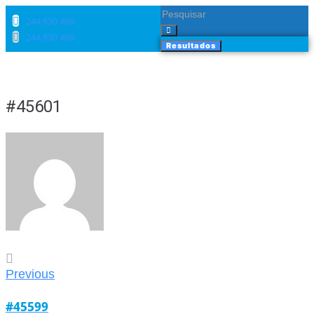
244 830 460​
244 830 460​
Resultados
#45601
Previous
#45599