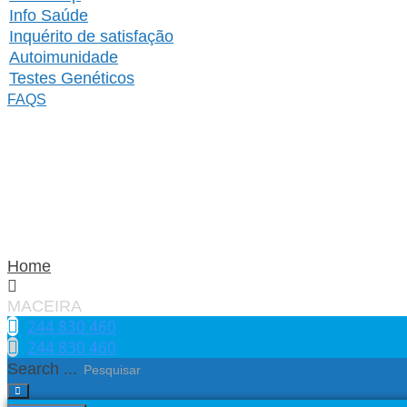
Info Saúde
Inquérito de satisfação
Autoimunidade
Testes Genéticos
FAQS
Home
MACEIRA
244 830 460​
244 830 460​
Search ...